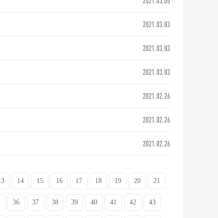
2021.03.05
2021.03.03
2021.03.03
2021.03.03
2021.02.26
2021.02.26
2021.02.26
13
14
15
16
17
18
19
20
21
5
36
37
38
39
40
41
42
43