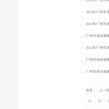
2021年广州
2021年广州
2021年广州
广州市净水有限
2021年广州
广州市净水有
广州市净水有
首页
上一
22
23