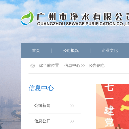
首页
公司概况
企业文化
你当前位置：
信息中心
公告信息
信息中心
公司新闻
信息公开