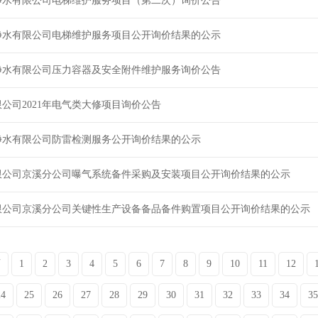
市净水有限公司电梯维护服务项目（第二次）询价公告
市净水有限公司电梯维护服务项目公开询价结果的公示
市净水有限公司压力容器及安全附件维护服务询价公告
公司2021年电气类大修项目询价公告
市净水有限公司防雷检测服务公开询价结果的公示
限公司京溪分公司曝气系统备件采购及安装项目公开询价结果的公示
限公司京溪分公司关键性生产设备备品备件购置项目公开询价结果的公示
页
1
2
3
4
5
6
7
8
9
10
11
12
24
25
26
27
28
29
30
31
32
33
34
3