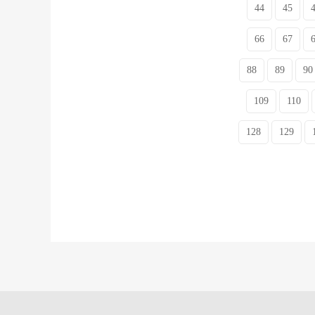
44
45
66
67
88
89
90
109
110
128
129