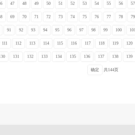
46
47
48
49
50
51
52
53
54
55
56
5
68
69
70
71
72
73
74
75
76
77
78
7
91
92
93
94
95
96
97
98
99
100
10
111
112
113
114
115
116
117
118
119
120
130
131
132
133
134
135
136
137
138
139
确定
共144页