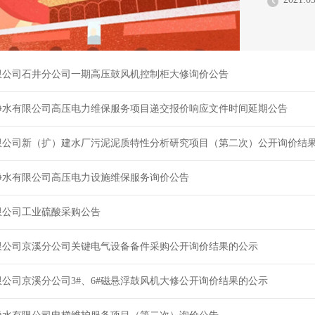
限公司石井分公司一期高压鼓风机控制柜大修询价公告
市净水有限公司高压电力维保服务项目递交报价响应文件时间延期公告
限公司新（扩）建水厂污泥泥质特性分析研究项目（第二次）公开询价结
市净水有限公司高压电力设施维保服务询价公告
限公司工业硫酸采购公告
限公司京溪分公司关键电气设备备件采购公开询价结果的公示
公司京溪分公司3#、6#磁悬浮鼓风机大修公开询价结果的公示