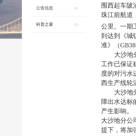
围西起车陂
公告信息
珠江前航道
科普之窗
公里。一期
到达到《城镇
准》（GB3
大沙地
工作已保证
度的对污水进
西生产线轮
大沙地
障出水达标的
产生影响。
大沙地分公
提下，将加