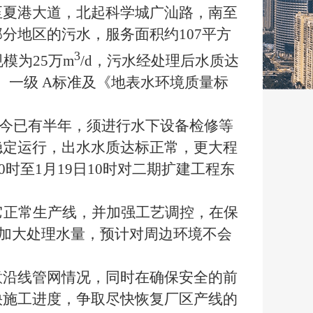
至夏港大道，北起科学城广汕路，南至
分地区的污水，服务面积约107平方
3
模为25万m
/d，污水经处理后水质达
02）一级 A标准及《地表水环境质量标
行至今已有半年，须进行水下设备检修等
稳定运行，出水水质达标正常，更大程
0时至1月19日10时对二期扩建工程东
它正常生产线，并加强工艺调控，在保
可能加大处理水量，预计对周边环境不会
意沿线管网情况，同时在确保安全的前
快施工进度，争取尽快恢复厂区产线的