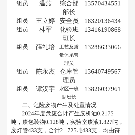
温燕
综合部
13570434551
组员
部长
王立婷
安全员
18320136434
组员
林军
化验班
13416190868
组员
班长
薛礼培
13288633066
组员
工艺及质
量体系管
理员
陈永杰
仓库管
13
6
40749567
组员
理员
谭汉宇
13826037961
组员
水区一班
副班长
二、
危险废物产生及处置情况
20
2
4
年度危废
合计
产生
废机油
0.2175
吨，废包装物0.128吨，实验室废液1.827吨，
废灯管433支，合计2.1725吨433支，均由符