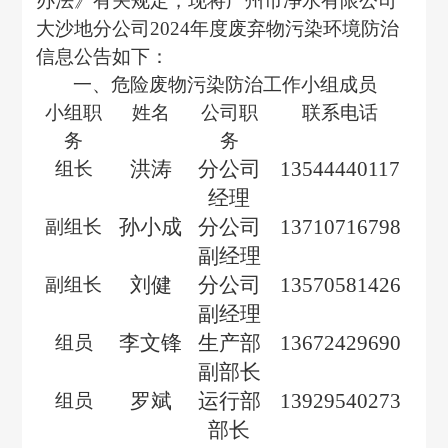
办法》有关规定，现将
广州市净水有限公司
大沙地分公司
202
4
年度
废弃物
污染环境防治
信息公告如下：
一、
危险废物
污染防治工作小组成员
小组职
姓名
公司职
联系电话
务
务
洪涛
分公司
135444
4
0117
组长
经理
孙小成
分公司
13710716798
副组长
副经理
刘健
分公司
13570581426
副组长
副经理
李文锋
生产部
13672429690
组员
副部长
罗斌
运行部
13929540273
组员
部长