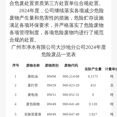
合危废处置资
质第三方处置单位合规处置。
202
4
年度，公司
继续
落实各项减少危险
废物产生量和危害性的措施，危险贮存设施
满足各项环保要求，并严格落实了危险废物
各项管理制度，各项危险废物均进行了规范
合规的处置。
广州市净水有限公司大沙地分公司
2024年度
危险废品一览表
序号
废物名称
废物类别
废物代码
实际产生量
计量单
1
废机油
HW08
900-214-08
0.2175
吨
2
废灯管
HW29
900-023-29
433
支
3
废电池
HW31
900-052-31
0
吨
4
废包装物
HW49
900-041-49
0.128
吨
5
实验室废液
HW49
900-047-49
1.827
吨