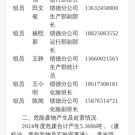
组员
田文
猎德分公司
13632458800
俊
生产部副部
长
组员
杨熙
猎德分公司
18825083552
新
运行部副部
长
组员
王静
猎德分公司
13660021563
生产部统计
员
组员
王小
猎德分公司
18617308181
明
化验班长
组员
陈闻
猎德分公司
15876514721
化验副班长
二、危险废物产生及处置情况
202
4
年度危废合计产生
5.3686
吨，（废
机油、废包装物及实验室废液），废光管