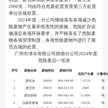
2000
支，均由符合危废处置资质第三方处置
单位合规处置。
202
4
年度，分公司继续落实各项减少危
险废物产生量和危害性的措施，危险贮存设
施满足各项环保要求，并严格落实了危险废
物各项管理制度，各项危险废物均进行了规
范合规的处置。
广州市净水有限公司猎德分公司
202
4
年度
危险废品一览表
序号
废物名称
废物类别
废物代码
实际产生量
计量单
1
废机油
HW08
900-249-08
1.0719
吨
2
废光管
HW29
900-023-29
2000
支
3
废包装物
HW49
900-041-49
0.
3408
吨
4
实验室废液
HW49
900-047-49
3.9559
吨