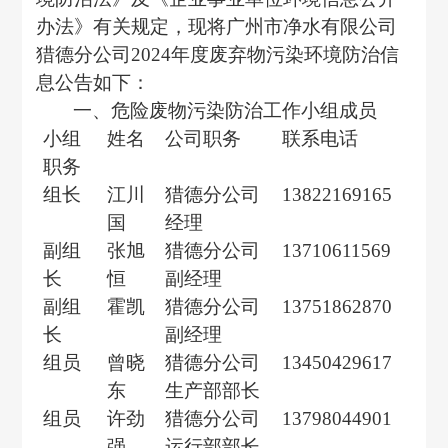
办法》有关规定，现将广州市净水有限公司
猎德分公司
202
4
年度废弃物污染环境防治信
息公告如下：
一、危险废物污染防治工作小组成员
小组
姓名
公司职务
联系电话
职务
组长
江川
猎德分公司
13822169165
国
经理
副组
张旭
猎德分公司
13710611569
长
恒
副经理
副组
霍凯
猎德分公司
13751862870
长
副经理
组员
曾晓
猎德分公司
13450429617
东
生产部部长
组员
许劲
猎德分公司
13798044901
强
运行部部长