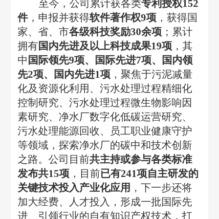
至今，公司累计获各类
专利授权
152
件
，申报并获得
软件著作权
9项
，获得国
家、省、市
各级科技奖励
30余项
；累计
拥有
国内先进及以上科技成果
19项
，其
中
国际领先
9项、国际先进7项、国内领
先2项、国内先进1项
，聚焦于污泥减量
化及资源化利用、污水处理过程精细化
控制研究、污水处理过程微生物影响因
素研究、净水厂数字化低碳运营研究、
污水处理能源回收、员工职业健康守护
等领域，探索净水厂的碳中和技术创新
之路。公司目前
共主持或参与各类标准
发布共
15项
，目前
已有
241项自主研发的
关键技术投入产业化应用
，下一步还将
加大经费、人才投入，形成一批国际先
进、引领行业的自有知识产权技术，打