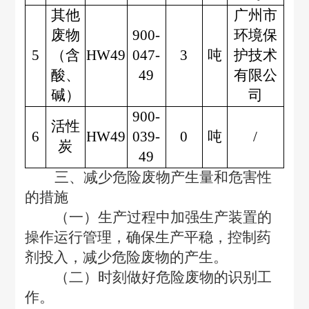
其他
广州市
废物
900-
环境保
5
（含
HW49
047-
3
吨
护技术
酸、
49
有限公
碱）
司
900-
活性
6
HW49
039-
0
吨
/
炭
49
三、减少危险废物产生量和危害性
的措施
（一）生产过程中加强生产装置的
操作运行管理，确保生产平稳，控制药
剂投入，减少危险废物的产生。
（二）时刻做好危险废物的识别工
作。